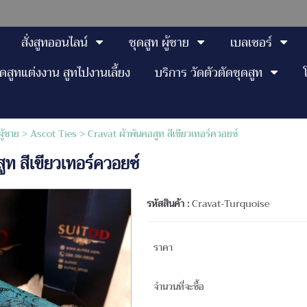
สั่งสูทออนไลน์
ชุดสูท ผู้ชาย
เบลเซอร์
ุดสูทแต่งงาน สูทไปงานเลี้ยง
บริการ วัดตัวตัดชุดสูท
ผู้ชาย
>
Ascot Ties
> Cravat ผ้าพันคอสูท สีเขียวเทอร์ควอยซ์
ูท สีเขียวเทอร์ควอยซ์
รหัสสินค้า :
Cravat-Turquoise
ราคา
จำนวนที่จะซื้อ