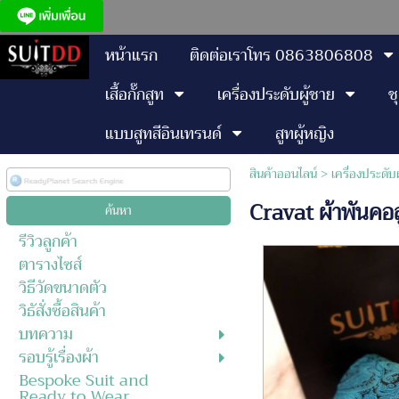
หน้าแรก
ติดต่อเราโทร 0863806808
เสื้อกั๊กสูท
เครื่องประดับผู้ชาย
ช
แบบสูทสีอินเทรนด์
สูทผู้หญิง
สินค้าออนไลน์
>
เครื่องประดับ
Cravat ผ้าพันคอส
รีวิวลูกค้า
ตารางไซส์
วิธีวัดขนาดตัว
วิธัสั่งซื้อสินค้า
บทความ
รอบรู้เรื่องผ้า
Bespoke Suit and
Ready to Wear