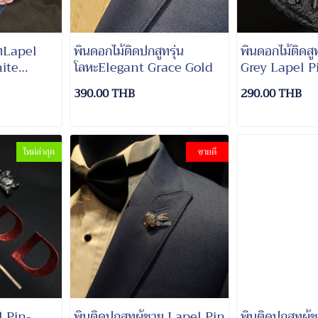
ูทLapel
พินดอกไม้ติดปกสูทรุ่น
พินดอกไม้ติดสู
ite
โลหะElegant Grace Gold
Grey Lapel P
390.00 THB
290.00 THB
ใหม่ล่าสุด
ขายดี
l Pin-
พินติดปกสูทผู้ชาย Lapel Pin
พินติดปกสูทผู