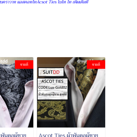
บคราวาท แอสคอทไทAcsot Ties โบไท ไท เพิ่มเติมที่
ขายดี
ขายดี
พันคอผู้ชาย
Ascot Ties ผ้าพันคอผู้ชาย