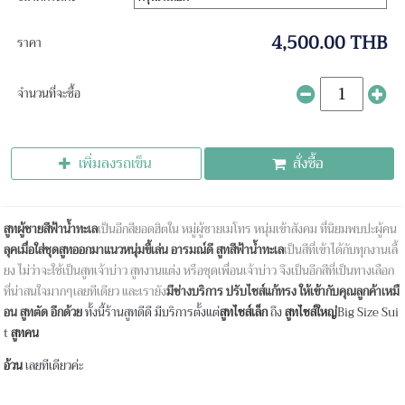
4,500.00 THB
ราคา
จำนวนที่จะซื้อ
เพิ่มลงรถเข็น
สั่งซื้อ
สูทผู้ชายสีฟ้าน้ำทะเล
เป็นอีกสียอดฮิตใน หมู่ผู้ชายเมโทร หนุ่มเข้าสังคม ที่นิยมพบปะผู้คน
ลุคเมื่อใส่ชุดสูทออกมาแนวหนุ่มขี้เล่น อารมณ์ดี
สูทสีฟ้าน้ำทะเล
เป็นสีที่เข้าได้กับทุกงานเลี้
ยง ไม่ว่าจะใช้เป็นสูทเจ้าบ่าว สูทงานแต่ง หรือชุดเพื่อนเจ้าบ่าว จึงเป็นอีกสีที่เป็นทางเลือก
ที่น่าสนใจมากๆเลยทีเดียว และเรายัง
มีช่างบริการ ปรับไซส์แก้ทรง ให้เข้ากับคุณลูกค้าเหมื
อน สูทตัด อีกด้วย
ทั้งนี้ร้านสูทดีดี มีบริการตั้งแต่
สูทไซส์เล็ก
ถึง
สูทไซส์ใหญ่
Big Size Sui
t
สูทคน
อ้วน
เลยทีเดียวค่ะ