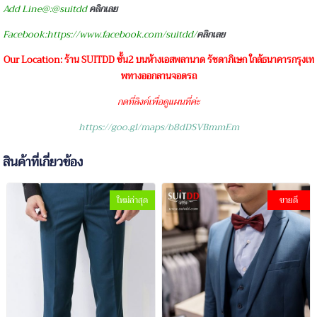
Add Line@:@suitdd
คลิกเลย
Facebook:https://www.facebook.com/suitdd/
คลิกเลย
Our Location: ร้าน SUITDD ชั้น2 บนห้างเอสพลานาด รัชดาภิเษก ใกล้ธนาคารกรุงเท
พทางออกลานจอดรถ
กดที่ลิงค์เพื่อดูแผนที่ค่ะ
https://goo.gl/maps/b8dDSVBmmEm
สินค้าที่เกี่ยวข้อง
ใหม่ล่าสุด
ขายดี