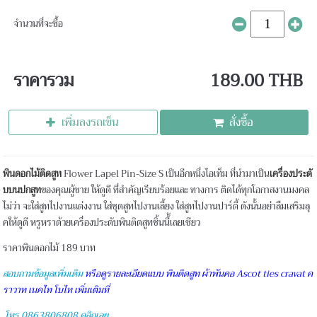
จำนวนที่จะซื้อ
ราคารวม
189.00 THB
เพิ่มลงรถเข็น
สั่งซื้อ
พินดอกไม้ติดสูท
Flower Lapel Pin-Size S เป็นอีกหนึ่งไอเท็ม ที่นำมาเป็น
เครื่องประดั
บบนปกสูท
ของคุณผู้ชาย ให้ดูดี ที่สำคัญเรียบร้อยและ ทางการ ติดได้ทุกโอกาสงานมงคล
ไม่ว่า จะใส่สูทไปงานแต่งงาน ใส่ชุดสูทไปงานเลี้ยง ใส่สูทไปงานปาร์ตี้ ดังนั้นอย่าลืมเสริมลุ
คให้ดูดี หรูหราด้วยเครื่องประดับพินติดสูทชิ้นนี้้เลยเชียว
ราคาพินดอกไม้ 189 บาท
สอบถามข้อมูลเพิ่มเติม
หรือดูรายละเอียดแบบ พินติดสูท ผ้าพันคอ Ascot ties cravat ค
ราวาท เนคไท โบไท เพิ่มเติมที่
โทร 0863806808 คลิกเลย