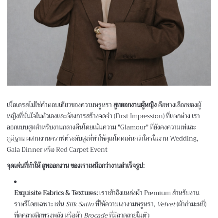
เมื่อเดรสไม่ใช่คำตอบเดียวของความหรูหรา
สูทออกงานผู้หญิง
คือทางเลือกของผู้
หญิงที่มั่นใจในตัวเองและต้องการสร้างจดจำ (First Impression) ที่แตกต่าง เรา
ออกแบบสูทสำหรับงานกลางคืนโดยเน้นความ "Glamour" ที่ยังคงความเท่และ
ภูมิฐาน ผสานงานคราฟต์ระดับสูงที่ทำให้คุณโดดเด่นกว่าใครในงาน Wedding,
Gala Dinner หรือ Red Carpet Event
จุดเด่นที่ทำให้ สูทออกงาน ของเราเหนือกว่างานสำเร็จรูป:
Exquisite Fabrics & Textures:
เราเข้าถึงแหล่งผ้า Premium สำหรับงาน
ราตรีโดยเฉพาะ เช่น
Silk Satin
ที่ให้ความเงางามหรูหรา,
Velvet
(ผ้ากำมะหยี่)
ที่ดูคลาสสิกทรงพลัง หรือผ้า
Brocade
ที่มีลวดลายในตัว