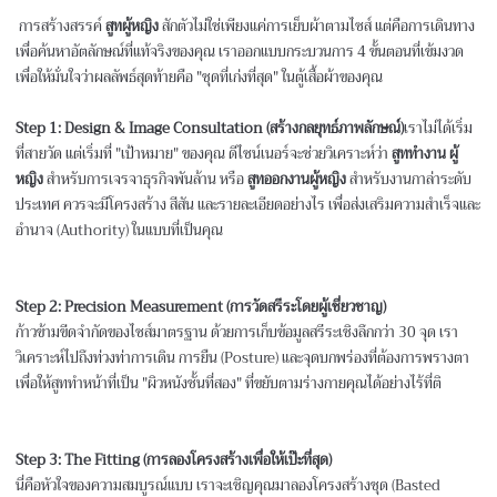
การสร้างสรรค์
สูทผู้หญิง
สักตัวไม่ใช่เพียงแค่การเย็บผ้าตามไซส์ แต่คือการเดินทาง
เพื่อค้นหาอัตลักษณ์ที่แท้จริงของคุณ เราออกแบบกระบวนการ 4 ขั้นตอนที่เข้มงวด
เพื่อให้มั่นใจว่าผลลัพธ์สุดท้ายคือ "ชุดที่เก่งที่สุด" ในตู้เสื้อผ้าของคุณ
Step 1: Design & Image Consultation (สร้างกลยุทธ์ภาพลักษณ์)
เราไม่ได้เริ่ม
ที่สายวัด แต่เริ่มที่ "เป้าหมาย" ของคุณ ดีไซน์เนอร์จะช่วยวิเคราะห์ว่า
สูททำงาน ผู้
หญิง
สำหรับการเจรจาธุรกิจพันล้าน หรือ
สูทออกงานผู้หญิง
สำหรับงานกาล่าระดับ
ประเทศ ควรจะมีโครงสร้าง สีสัน และรายละเอียดอย่างไร เพื่อส่งเสริมความสำเร็จและ
อำนาจ (Authority) ในแบบที่เป็นคุณ
Step 2: Precision Measurement (การวัดสรีระโดยผู้เชี่ยวชาญ)
ก้าวข้ามขีดจำกัดของไซส์มาตรฐาน ด้วยการเก็บข้อมูลสรีระเชิงลึกกว่า 30 จุด เรา
วิเคราะห์ไปถึงท่วงท่าการเดิน การยืน (Posture) และจุดบกพร่องที่ต้องการพรางตา
เพื่อให้สูททำหน้าที่เป็น "ผิวหนังชั้นที่สอง" ที่ขยับตามร่างกายคุณได้อย่างไร้ที่ติ
Step 3: The Fitting (การลองโครงสร้างเพื่อให้เป๊ะที่สุด)
นี่คือหัวใจของความสมบูรณ์แบบ เราจะเชิญคุณมาลองโครงสร้างชุด (Basted