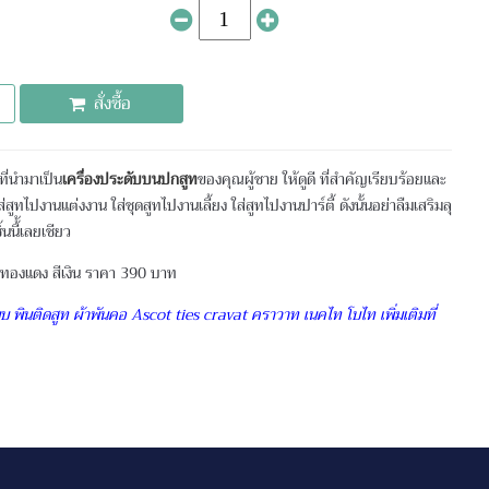
สั่งซื้อ
ที่นำมาเป็น
เครื่องประดับบนปกสูท
ของคุณผู้ชาย ให้ดูดี ที่สำคัญเรียบร้อยและ
ูทไปงานแต่งงาน ใส่ชุดสูทไปงานเลี้ยง ใส่สูทไปงานปาร์ตี้ ดังนั้นอย่าลืมเสริมลุ
นนี้้เลยเชียว
 สีทองแดง สีเงิน ราคา 390 บาท
บ พินติดสูท ผ้าพันคอ Ascot ties cravat คราวาท เนคไท โบไท เพิ่มเติมที่