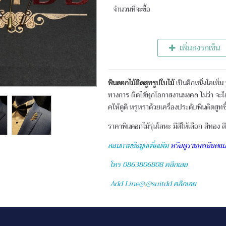
จำนวนที่จะซื้อ
เพิ่มลงรถเข็น
พินดอกไม้ติดสูทรูปใบไม้
เป็นอีกหนึ่งไอเท็ม 
ทางการ ติดได้ทุกโอกาสงานมงคล ไม่ว่า จะใส่ส
คให้ดูดี หรูหราด้วยเครื่องประดับพินติดสูทชิ้
ราคาพินดอกไม้รุ่นโลหะ มีสีให้เลือก สีทอง
สอบถามข้อมูลเพิ่มเติม
หรือดูรายละเอียดแบ
โทร 0863806808 คลิกเลย
Add Line@:@suitdd คลิกเลย