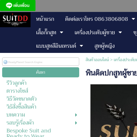
หน้าแรก
ติดต่อเราโทร 0863806808
เสื้อกั๊กสูท
เครื่องประดับผู้ชาย
ช
แบบสูทสีอินเทรนด์
สูทผู้หญิง
สินค้าออนไลน์
>
เครื่องประดับ
พินติดปกสูทผู้ช
รีวิวลูกค้า
ตารางไซส์
วิธีวัดขนาดตัว
วิธัสั่งซื้อสินค้า
บทความ
รอบรู้เรื่องผ้า
Bespoke Suit and
Ready to Wear