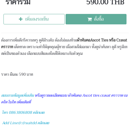
ราคารวม
590.00 THB
เพิ่มลงรถเข็น
สั่งซื้อ
ต้องการเพิ่มดีกรีความหรู ดูดีมีระดับ ต้องไม่มองข้าม
ผ้าพันคอAscot Ties หรือ Cravat
คราวาท
เด็ดขาด เพราะจะทำให้ลุคคุณผู้ชาย เมื่อสวมใส่ออกมา ทั้งดูน่าค้นหา ดูดี หรูมีเท
สต์เป็นของตัวเอง เลือกแบบสีและสไตล์ให้เหมาะกับตัวคุณ
ราคา ผืนละ 590 บาท
สอบถามข้อมูลเพิ่มเติม
หรือดูรายละเอียดแบบ ผ้าพันคอ Ascot ties cravat คราวาท เน
คไท โบไท เพิ่มเติมที่
โทร 0863806808 คลิกเลย
Add Line@:@suitdd คลิกเลย