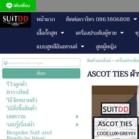
หน้าแรก
ติดต่อเราโทร 0863806808
เสื้อกั๊กสูท
เครื่องประดับผู้ชาย
ช
แบบสูทสีอินเทรนด์
สูทผู้หญิง
สินค้าออนไลน์
>
เครื่องประดับ
ASCOT TIES ผ้าพ
รีวิวลูกค้า
ตารางไซส์
วิธีวัดขนาดตัว
วิธัสั่งซื้อสินค้า
บทความ
รอบรู้เรื่องผ้า
Bespoke Suit and
Ready to Wear