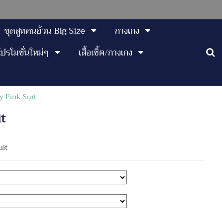
ชุดสูทคนอ้วน Big Size
กางเกง
โปรโมชั่นใหม่ๆ
เสื้อเชิ้ต/กางเกง
oy Pink Suit
it
uit