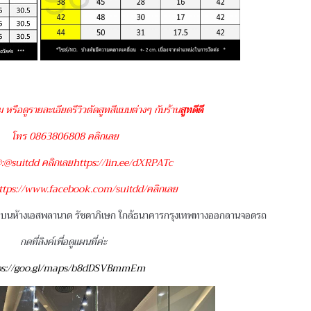
ม หรือดูรายละเอียดรีวิวตัดสูทสีแบบต่างๆ กับร้าน
สูทดีดี
โทร 0863806808 คลิกเลย
:@suitdd คลิกเลยhttps://lin.ee/dXRPATc
tps://www.facebook.com/suitdd/คลิกเลย
2 บนห้างเอสพลานาด รัชดาภิเษก ใกล้ธนาคารกรุงเทพทางออกลานจอดรถ
กดที่ลิงค์เพื่อดูแผนที่ค่ะ
ps://goo.gl/maps/b8dDSVBmmEm