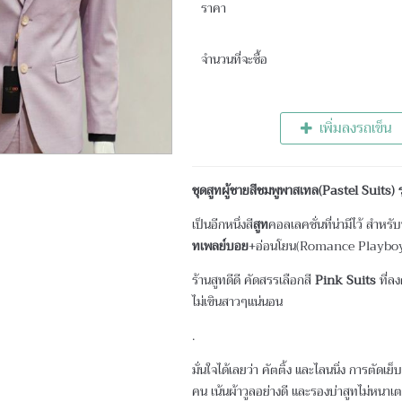
ราคา
จำนวนที่จะซื้อ
เพิ่มลงรถเข็น
ชุดสูทผู้ชายสีชมพูพาสเทล(Pastel Suits
เป็นอีกหนึ่งสี
สูท
คอลเลคชั่นที่น่ามีไว้ สำหรั
ทเพลย์บอย
+อ่อนโยน(Romance Playboy)
ร้านสูทดีดี คัดสรรเลือกสี
Pink Suits
ที่ลง
ไม่เขินสาวๆแน่นอน
.
มั่นใจได้เลยว่า คัตติ้ง และไลนนิ่ง การตัดเ
คน เน้นผ้าวูลอย่างดี และรองบ่าสูทไม่หนา