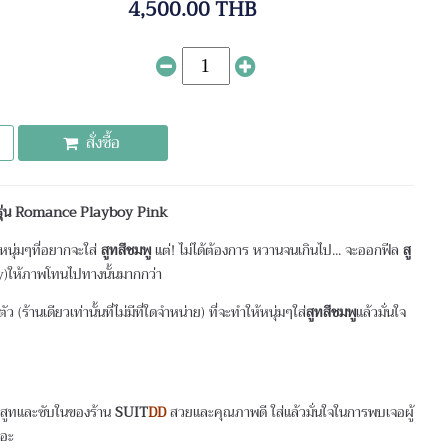
4,500.00 THB
สั่งซื้อ
) รุ่น Romance Playboy Pink
บหนุ่มๆที่อยากจะใส่
สูทสีชมพู
แต่! ไม่ได้ต้องการ หวานจนเกินไป... จะออกฟีล
สู
ให้ภาพโทนไปทางนั้นมากกว่า
ตัว (ร้านเดียวเท่านั้นที่ไม่มีที่ใดจำหน่าย) ที่จะทำให้หนุ่มๆใส่
สูทสีชมพู
แล้วมั่นใจ
ย็บสูทและซับในของร้าน
SUIT
DD
สวยและคุณภาพดี ใส่แล้วมั่นใจในการพบเจอผู้
เตอะ