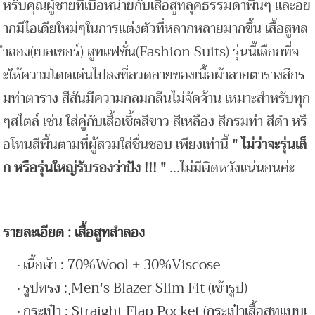
หรับคุณผู้ชายที่เบื่อหน่ายกับเสื้อสูทลุคธรรมดาพื้นๆ และอย
ากมีไอเดียใหม่ๆในการแต่งตัวที่หลากหลายมากขึ้น เสื้อสูทล
ำลอง(เบลเซอร์) สูทแฟชั่น(Fashion Suits) รุ่นนี้เลือกที่จ
ะให้ความโดดเด่นไปลงที่ลวดลายของเนื้อผ้าลายตารางสี
กร
มท่าตาราง
สีสันมีความกลมกลืนไม่จัดจ้าน เหมาะสำหรับทุก
ๆสไตล์ เช่น ใส่คู่กับเสื้อเชิ้ตสีขาว สีเหลือง สีกรมท่า สีดำ หรื
อโทนสีพื้นตามที่ผู้สวมใส่ชื่นชอบ เพียงเท่านี้
" ไม่ว่าจะรุ่นเล็
ก หรือรุ่นใหญ่รับรองว่าปัง !!! "
...ไม่มีผิดหวังแน่นอนค่ะ
รายละเอียด : เสื้อสูทลำลอง
เนื้อผ้า : 70%Wool + 30%Viscose
รูปทรง : ฺMen's Blazer Slim Fit (เข้ารูป)
กระเป๋า : Straight Flap Pocket (กระเป๋าเสื้อสูทแบบเ