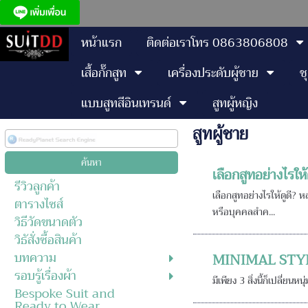
หน้าแรก
ติดต่อเราโทร 0863806808
เสื้อกั๊กสูท
เครื่องประดับผู้ชาย
ช
แบบสูทสีอินเทรนด์
สูทผู้หญิง
สูทผู้ชาย
เลือกสูทอย่างไรให้
รีวิวลูกค้า
เลือกสูทอย่างไรให้ดูดี?
ตารางไซส์
หรือบุคคลสำค...
วิธีวัดขนาดตัว
วิธัสั่งซื้อสินค้า
บทความ
MINIMAL STYLE-
รอบรู้เรื่องผ้า
มีเพียง 3 สิ่งนี้ก็เปลี่ยน
Bespoke Suit and
Ready to Wear