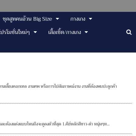
ชุดสูทคนอ้วน Big Size
กางเกง
โปรโมชั่นใหม่ๆ
เสื้อเชิ้ต/กางเกง
้า งานเลี้ยงคอกเทล งานศพ หรือการไปสัมภาษณ์งาน งานที่ต้องพบปะลูกค้า
รบ้างและต้องแต่งแบบไหนถึงจะดูลงตัวที่สุด 1.คีย์หลักสีขาว-ดำ หนุ่มๆท...