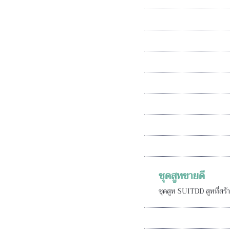
ชุดสูทขายดี
ชุดสูท SUITDD สูทที่สร้างค