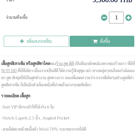
3,500.00 THB
ราคา
จำนวนที่จะซื้อ
เพิ่มลงรถเข็น
สั่งซื้อ
เสื้อสูทสีเทาเข้ม หรือสูทสีชาโคล
ของ
ร้าน สูท ดีดี
เป็นสีเอกลักษณ์เฉพาะของร้านเรา ที่มีที่
SUIT DD
ที่นี่ที่เดียว เนื่องจากเป็นสีที่ ให้ความรู้สึกสุขุม สง่า หากหนุ่มๆคนไหนกำลังมอง
หา สูท สักชุดใช้เป็นสูททำงาน สูททางการ และเพื่อลดความจำเจจากสีเดิมๆอย่างสูทสีดำ
สูทสีเทาเข้ม ก็เป็นอีกตัวเลือกหนึ่งที่น่าสนใจมากๆเลยทีเดียว
รายละเอียด เสื้อสูท
-Suit VIP มีกระเป๋าใช้ได้จริง 6 ใบ
-Notch Lapels 2.5 นิ้ว , Angled Pocket
-สวมใส่สบายด้วยเนื้อผ้า Wool 70% ระบายอากาศได้ดี