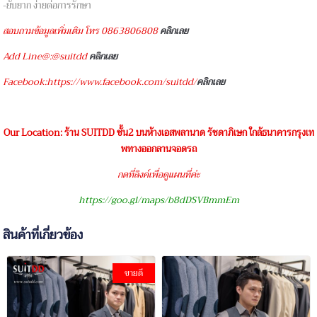
-ยับยาก ง่ายต่อการรักษา
สอบถามข้อมูลเพิ่มเติม โทร 0863806808
คลิกเลย
Add Line@:@suitdd
คลิกเลย
Facebook:https://www.facebook.com/suitdd/
คลิกเลย
Our Location: ร้าน SUITDD ชั้น2 บนห้างเอสพลานาด รัชดาภิเษก ใกล้ธนาคารกรุงเท
พทางออกลานจอดรถ
กดที่ลิงค์เพื่อดูแผนที่ค่ะ
https://goo.gl/maps/b8dDSVBmmEm
สินค้าที่เกี่ยวข้อง
ขายดี