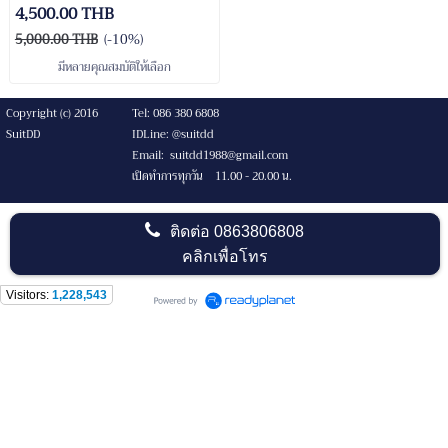
4,500.00 THB
5,000.00 THB
(-10%)
มีหลายคุณสมบัติให้เลือก
Copyright (c) 2016
Tel: 086 380 6808
SuitDD
IDLine: @suitdd
Email: suitdd1988@gmail.com
เปิดทำการทุกวัน 11.00 - 20.00 น.
ติดต่อ
0863806808
คลิกเพื่อโทร
Visitors:
1,228,543