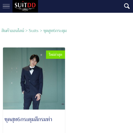
สินค้าออนไลน์
>
Suits
>
ชุดสูท6กระดุม
ใหม่ล่าสุด
ชุดสุท6กระดุมสีกรมท่า