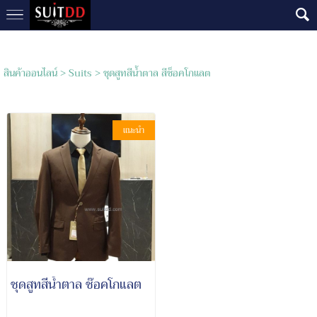
สินค้าออนไลน์
>
Suits
>
ชุดสูทสีน้ำตาล สีช็อคโกแลต
แนะนำ
ชุดสูทสีน้ำตาล ช๊อคโกแลต