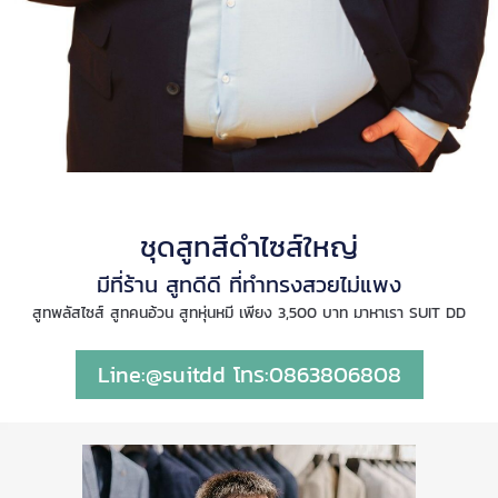
ชุดสูทสีดำไซส์ใหญ่
มีที่ร้าน สูทดีดี ที่ทำทรงสวยไม่แพง
สูทพลัสไซส์ สูทคนอ้วน สูทหุ่นหมี เพียง 3,500 บาท มาหาเรา SUIT DD
Line:@suitdd โทร:0863806808