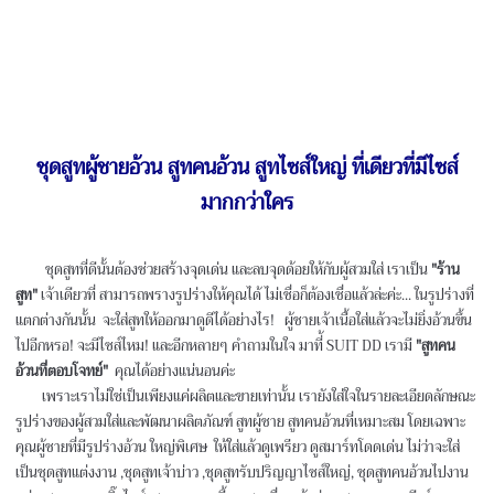
ชุดสูทผู้ชายอ้วน สูทคนอ้วน สูทไซส์ใหญ่ ที่เดียวที่มีไซส์
มากกว่าใคร
ชุดสูทที่ดีนั้นต้องช่วยสร้างจุดเด่น และลบจุดด้อยให้กับผู้สวมใส่ เราเป็น
"ร้าน
สูท"
เจ้าเดียวที่ สามารถพรางรูปร่างให้คุณได้ ไม่เชื่อก็ต้องเชื่อแล้วล่ะค่ะ... ในรูปร่างที่
แตกต่างกันนั้น จะใส่สูทให้ออกมาดูดีได้อย่างไร! ผู้ชายเจ้าเนื้อใส่แล้วจะไม่ยิ่งอ้วนขึ้น
ไปอีกหรอ! จะมีไซส์ไหม! และอีกหลายๆ คำถามในใจ มาที่้ SUIT DD เรามี
"สูทคน
อ้วนที่ตอบโจทย์"
คุณได้อย่างแน่นอนค่ะ
เพราะเราไม่ใช่เป็นเพียงแค่ผลิตและขายเท่านั้น เรายังใส่ใจในรายละเอียดลักษณะ
รูปร่างของผู้สวมใส่และพัฒนาผลิตภัณฑ์ สูทผู้ชาย สูทคนอ้วนที่เหมาะสม โดยเฉพาะ
คุณผู้ชายที่มีรูปร่างอ้วน ใหญ่พิเศษ ให้ใส่แล้วดูเพรียว ดูสมาร์ทโดดเด่น ไม่ว่าจะใส่
เป็นชุดสูทแต่งงาน ,ชุดสูทเจ้าบ่าว ,ชุดสูทรับปริญญาไซส์ใหญ่, ชุดสูทคนอ้วนไปงาน