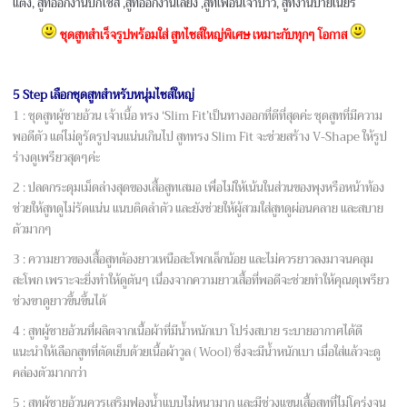
แต่ง, สูทออกงานบิ๊กไซส์ ,สูทออกงานเลี้ยง ,สูทเพื่อนเจ้าบ่าว, สูทงานบายเนียร์
ชุดสูทสำเร็จรูปพร้อมใส่ สูทไซส์ใหญ่พิเศษ เหมาะกับทุกๆ โอกาส
5 Step เลือกชุดสูทสำหรับหนุ่มไซส์ใหญ่
1 : ชุดสูทผู้ชายอ้วน เจ้าเนื้อ ทรง ‘Slim Fit’เป็นทางออกที่ดีที่สุดค่ะ ชุดสูทที่มีความ
พอดีตัว แต่ไม่ดูรัดรูปจนแน่นเกินไป สูททรง Slim Fit จะช่วยสร้าง V-Shape ให้รูป
ร่างดูเพรียวสุดๆค่ะ
2 : ปลดกระดุมเม็ดล่างสุดของเสื้อสูทเสมอ เพื่อไม่ให้เน้นในส่วนของพุงหรือหน้าท้อง
ช่วยให้สูทดูไม่รัดแน่น แนบติดลำตัว และยังช่วยให้ผู้สวมใส่สูทดูผ่อนคลาย และสบาย
ตัวมากๆ
3 : ความยาวของเสื้อสูทต้องยาวเหนือสะโพกเล็กน้อย และไม่ควรยาวลงมาจนคลุม
สะโพก เพราะจะยิ่งทำให้ดูตันๆ เนื่องจากความยาวเสื้อที่พอดีจะช่วยทำให้คุณดุเพรียว
ช่วงขาดูยาวขึ้นขึ้นได้
4 : สูทผู้ชายอ้วนที่ผลิตจากเนื้อผ้าที่มีน้ำหนักเบา โปร่งสบาย ระบายอากาศได้ดี
แนะนำให้เลือกสูทที่ตัดเย็บด้วยเนื้อผ้าวูล ( Wool) ซึ่งจะมีน้ำหนักเบา เมื่อใส่แล้วจะดู
คล่องตัวมากกว่า
5 : สูทผู้ชายอ้วนควรเสริมฟองน้ำแบบไม่หนามาก และมีช่วงแขนเสื้อสูทที่ไม่โคร่งจน