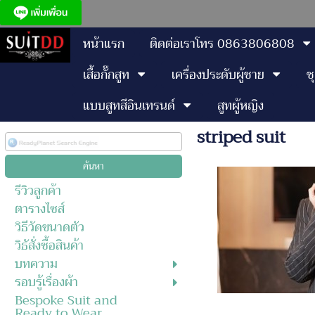
หน้าแรก
ติดต่อเราโทร 0863806808
เสื้อกั๊กสูท
เครื่องประดับผู้ชาย
ช
แบบสูทสีอินเทรนด์
สูทผู้หญิง
striped suit
รีวิวลูกค้า
ตารางไซส์
วิธีวัดขนาดตัว
วิธัสั่งซื้อสินค้า
บทความ
รอบรู้เรื่องผ้า
Bespoke Suit and
Ready to Wear