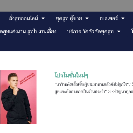
สั่งสูทออนไลน์
ชุดสูท ผู้ชาย
เบลเซอร์
ุดสูทแต่งงาน สูทไปงานเลี้ยง
บริการ วัดตัวตัดชุดสูท
โปรโมชั่นใหม่ๆ
"หาร้านตัดเสื้อเชิ้ตผู้ชายมานานแล้วยังไม่ถูกใจ","
สูทและตัดกางเกงเป็นร้านประจำ" >>>ปัญหาทุกอย่