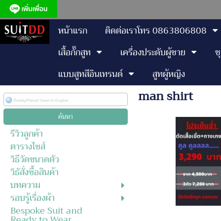
หน้าแรก
ติดต่อเราโทร 0863806808
เสื้อกั๊กสูท
เครื่องประดับผู้ชาย
ช
แบบสูทสีอินเทรนด์
สูทผู้หญิง
man shirt
รีวิวลูกค้า
ตารางไซส์
วิธีวัดขนาดตัว
วิธัสั่งซื้อสินค้า
บทความ
รอบรู้เรื่องผ้า
Bespoke Suit and
Ready to Wear