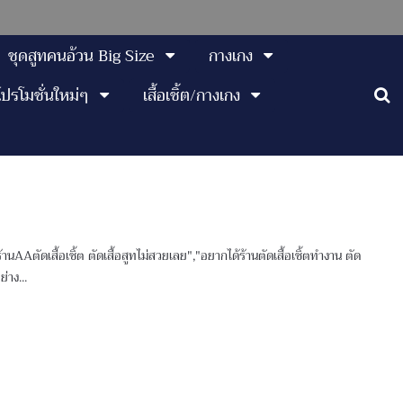
ชุดสูทคนอ้วน Big Size
กางเกง
โปรโมชั่นใหม่ๆ
เสื้อเชิ้ต/กางเกง
ร้านAAตัดเสื้อเชิ้ต ตัดเสื้อสูทไม่สวยเลย","อยากได้ร้านตัดเสื้อเชิ้ตทำงาน ตัด
าง...