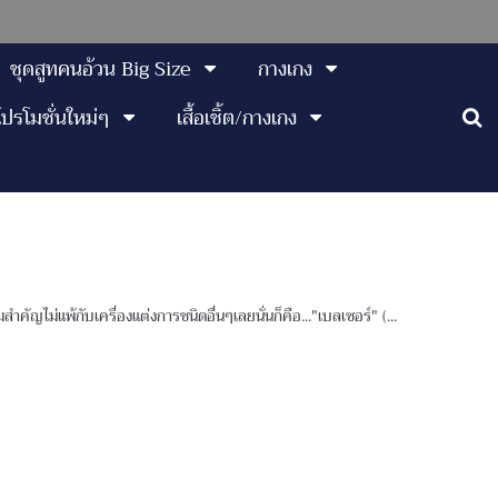
ชุดสูทคนอ้วน Big Size
กางเกง
โปรโมชั่นใหม่ๆ
เสื้อเชิ้ต/กางเกง
สำคัญไม่แพ้กับเครื่องแต่งการชนิดอื่นๆเลยนั่นก็คือ..."เบลเซอร์" (...