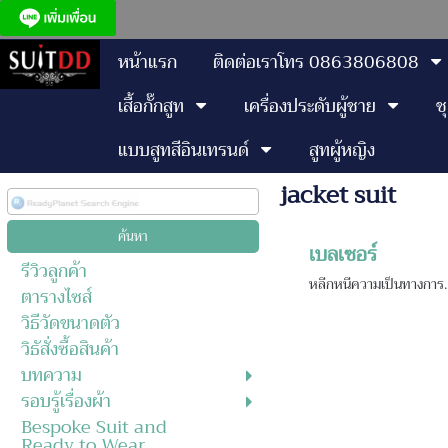
หน้าแรก
ติดต่อเราโทร 0863806808
เสื้อกั๊กสูท
เครื่องประดับผู้ชาย
ช
แบบสูทสีอินเทรนด์
สูทผู้หญิง
jacket suit
เบลเซอร์
รีวิวลูกค้า
หลีกหนีความเป็นทางการ...ด
ตารางไซส์
วิธีวัดขนาดตัว
วิธัสั่งซื้อสินค้า
บทความ
รอบรู้เรื่องผ้า
Bespoke Suit and
Ready to Wear