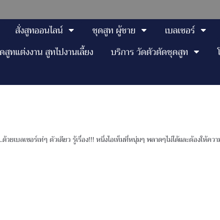
สั่งสูทออนไลน์
ชุดสูท ผู้ชาย
เบลเซอร์
ุดสูทแต่งงาน สูทไปงานเลี้ยง
บริการ วัดตัวตัดชุดสูท
้วยเบลเซอร์เท่ๆ ตัวเดียว รู้เรื่อง!!! หนึ่งไอเท็มที่หนุ่มๆ พลาดๆไม่ได้และต้องให้ความ