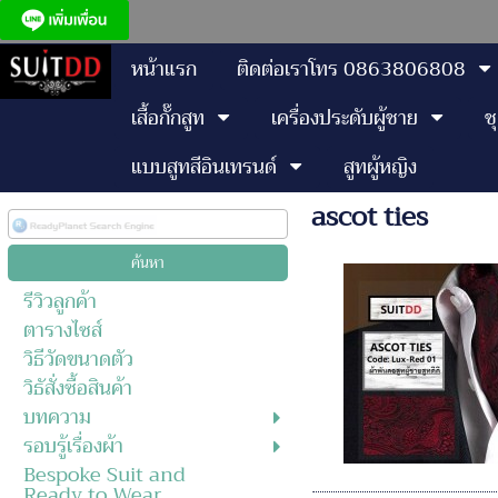
หน้าแรก
ติดต่อเราโทร 0863806808
เสื้อกั๊กสูท
เครื่องประดับผู้ชาย
ช
แบบสูทสีอินเทรนด์
สูทผู้หญิง
ascot ties
รีวิวลูกค้า
ตารางไซส์
วิธีวัดขนาดตัว
วิธัสั่งซื้อสินค้า
บทความ
รอบรู้เรื่องผ้า
Bespoke Suit and
Ready to Wear