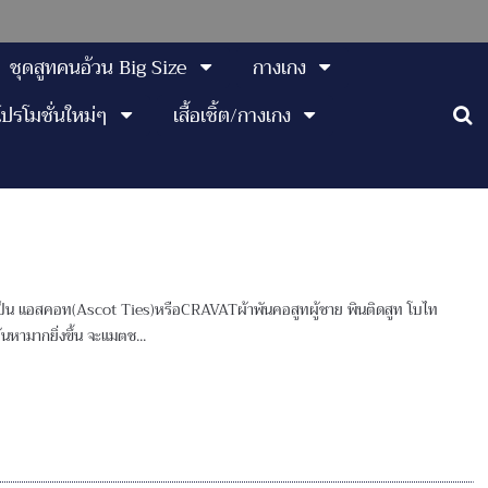
ชุดสูทคนอ้วน Big Size
กางเกง
โปรโมชั่นใหม่ๆ
เสื้อเชิ้ต/กางเกง
าจะเป็น แอสคอท(Ascot Ties)หรือCRAVATผ้าพันคอสูทผู้ชาย พินติดสูท โบไท
นหามากยิ่งขึ้น จะแมตช...