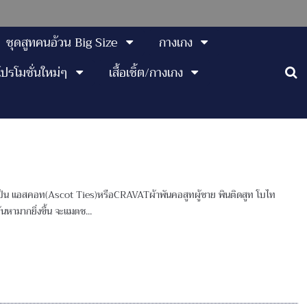
ชุดสูทคนอ้วน Big Size
กางเกง
โปรโมชั่นใหม่ๆ
เสื้อเชิ้ต/กางเกง
าจะเป็น แอสคอท(Ascot Ties)หรือCRAVATผ้าพันคอสูทผู้ชาย พินติดสูท โบไท
นหามากยิ่งขึ้น จะแมตช...