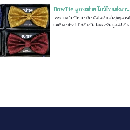
BowTie หูกระต่าย โบว์ไทแต่งงาน โ
Bow Tie โบว์ไท เป็นอีกหนึ่งไอเท็ม ที่หนุ่มๆควรต
สมกับงานที่จะไปได้ทันที โบไทของร้านสูทดีดี 