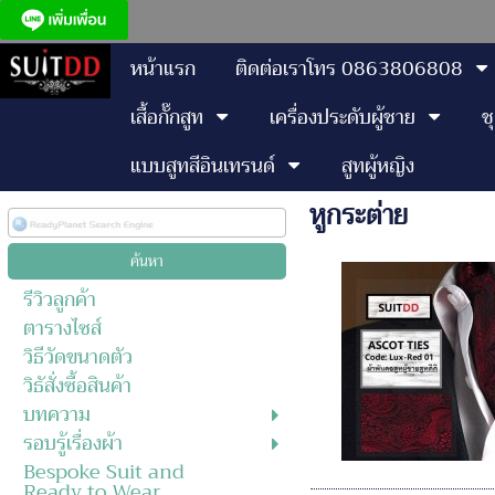
หน้าแรก
ติดต่อเราโทร 0863806808
เสื้อกั๊กสูท
เครื่องประดับผู้ชาย
ช
แบบสูทสีอินเทรนด์
สูทผู้หญิง
หูกระต่าย
รีวิวลูกค้า
ตารางไซส์
วิธีวัดขนาดตัว
วิธัสั่งซื้อสินค้า
บทความ
รอบรู้เรื่องผ้า
Bespoke Suit and
Ready to Wear