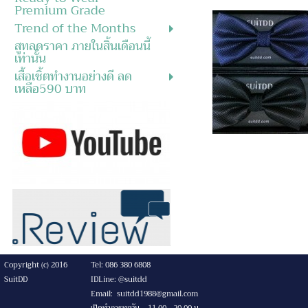
Premium Grade
Trend of the Months
สูทลดราคา ภายในสิ้นเดือนนี้
เท่านั้น
เสื้อเชิ้ตทำงานอย่างดี ลด
เหลือ590 บาท
Copyright (c) 2016
Tel: 086 380 6808
SuitDD
IDLine: @suitdd
Email: suitdd1988@gmail.com