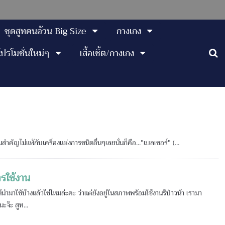
ชุดสูทคนอ้วน Big Size
กางเกง
โปรโมชั่นใหม่ๆ
เสื้อเชิ้ต/กางเกง
สำคัญไม่แพ้กับเครื่องแต่งการชนิดอื่นๆเลยนั่นก็คือ..."เบลเซอร์" (...
ารใช้งาน
้นำมาใช้บ้างแล้วใช่ไหมล่ะคะ ว่าแต่ยังอยู่ในสภาพพร้อมใช้งานรึป่าวน้า เรามา
ะจ๊ะ สูท...