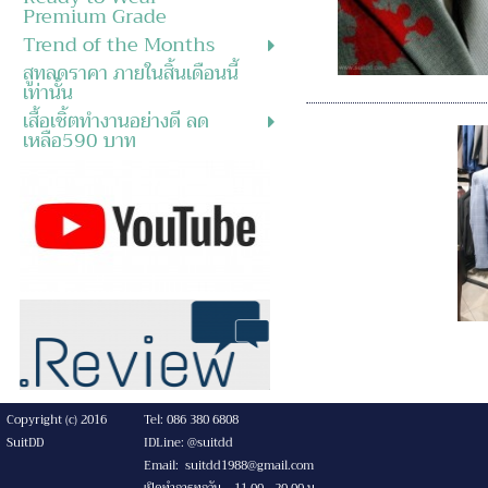
Premium Grade
Trend of the Months
สูทลดราคา ภายในสิ้นเดือนนี้
เท่านั้น
เสื้อเชิ้ตทำงานอย่างดี ลด
เหลือ590 บาท
Copyright (c) 2016
Tel: 086 380 6808
SuitDD
IDLine: @suitdd
Email: suitdd1988@gmail.com