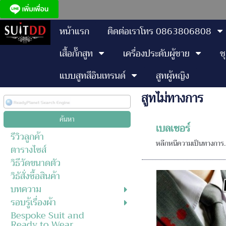
หน้าแรก
ติดต่อเราโทร 0863806808
เสื้อกั๊กสูท
เครื่องประดับผู้ชาย
ช
แบบสูทสีอินเทรนด์
สูทผู้หญิง
สูทไม่ทางการ
เบลเซอร์
รีวิวลูกค้า
หลีกหนีความเป็นทางการ...ด
ตารางไซส์
วิธีวัดขนาดตัว
วิธัสั่งซื้อสินค้า
บทความ
รอบรู้เรื่องผ้า
Bespoke Suit and
Ready to Wear