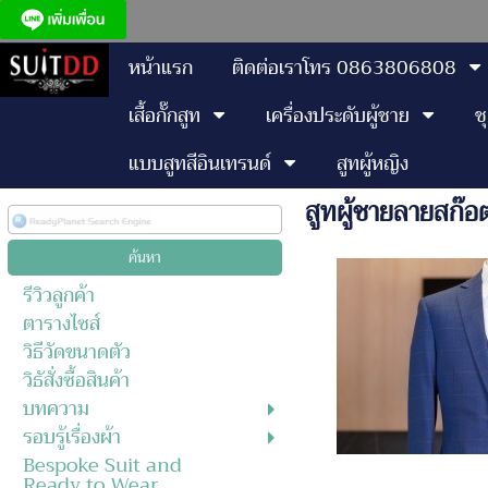
หน้าแรก
ติดต่อเราโทร 0863806808
เสื้อกั๊กสูท
เครื่องประดับผู้ชาย
ช
แบบสูทสีอินเทรนด์
สูทผู้หญิง
สูทผู้ชายลายสก๊อ
รีวิวลูกค้า
ตารางไซส์
วิธีวัดขนาดตัว
วิธัสั่งซื้อสินค้า
บทความ
รอบรู้เรื่องผ้า
Bespoke Suit and
Ready to Wear