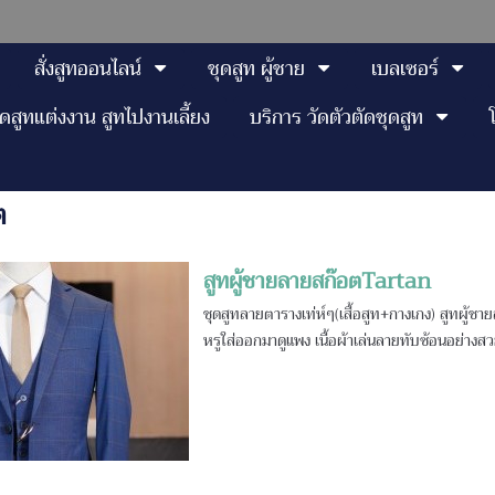
สั่งสูทออนไลน์
ชุดสูท ผู้ชาย
เบลเซอร์
ุดสูทแต่งงาน สูทไปงานเลี้ยง
บริการ วัดตัวตัดชุดสูท
ต
สูทผู้ชายลายสก๊อตTartan
ชุดสูทลายตารางเท่ห์ๆ(เสื้อสูท+กางเกง) สูทผู้ช
หรูใส่ออกมาดูแพง เนื้อผ้าเล่นลายทับซ้อนอย่างส