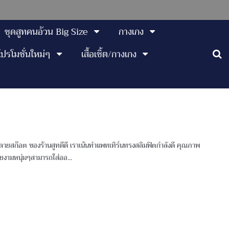
ชุดสูทคนอ้วน Big Size
กางเกง
โปรโมชั่นใหม่ๆ
เสื้อเชิ้ต/กางเกง
ายลายสก๊อต ของร้านสูทดีดี เราเน้นทำแพทเทิร์นทรงสลิมฟิตกำลังดี คุณภาพ
วยงามหนุ่มๆสามารถใส่ออ...