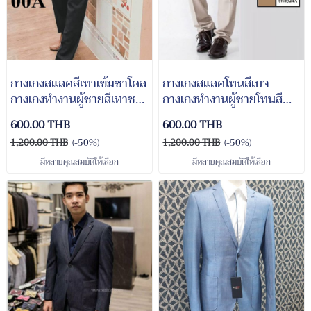
กางเกงสแลคสีเทาเข้มชาโคล
กางเกงสแลคโทนสีเบจ
กางเกงทำงานผู้ชายสีเทาชา
กางเกงทำงานผู้ชายโทนสี
โคล
เบจ
600.00 THB
600.00 THB
1,200.00 THB
(-50%)
1,200.00 THB
(-50%)
มีหลายคุณสมบัติให้เลือก
มีหลายคุณสมบัติให้เลือก