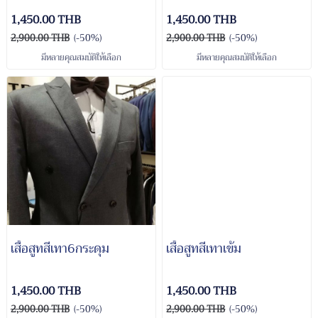
1,450.00 THB
1,450.00 THB
2,900.00 THB
(-50%)
2,900.00 THB
(-50%)
มีหลายคุณสมบัติให้เลือก
มีหลายคุณสมบัติให้เลือก
เสื้อสูทสีเทา6กระดุม
เสื้อสูทสีเทาเข้ม
1,450.00 THB
1,450.00 THB
2,900.00 THB
(-50%)
2,900.00 THB
(-50%)