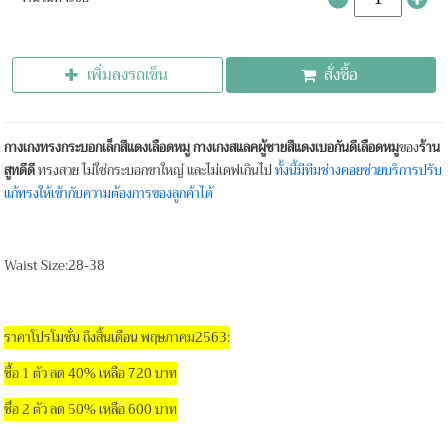
เพิ่มลงรถเข็น
สั่งซื้อ
กางเกงทรงกระบอกเล็กสีแดงเลือดหมู กางเกงสแลคผู้ชายสีแดงเบอกันดีเลือดหมู
ของ
ร้าน
สูทดีดี
ทรงสวย ไม่ใช่กระบอกขาใหญ่ และไม่เดฟเกินไป
ทั้งนี้มีทีมช่างคอยช่วยบริการปรับ
แก้ทรงให้เข้ากับความต้องการของลูกค้าได้
Waist Size:28-38
ราคาโปรโมชั่น ถึงสิ้นเดือน พฤษภาคม2563:
ซื้อ 1 ตัว ลด 40% เหลือ 720 บาท
ซื่อ 2 ตัว ลด 50% เหลือ 600 บาท