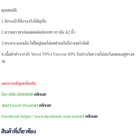
คุณสมบัติ:
1.มีกระเป๋าใช้งานจริงได้ทุกใบ
2.ความยาวขาก่อนสอยตัดปลายขา ยาวถึง 42 นิ้ว
3.ทรงกระบอกเล็ก ไม่ใหญ่และไม่เดฟจนเกินไป สวยกำลังดี
4.เนื้อผ้าทำจาก ผ้า Wool 70%+Viscose30% รับประกันความไม่อบร้อนและอยู่ทรงส
วย
สอบถามข้อมูลเพิ่มเติม
โทร 0863806808
คลิกเลย
Add Line@:@suitdd
คลิกเลย
Facebook:https://www.facebook.com/suitdd/
คลิกเลย
สินค้าที่เกี่ยวข้อง