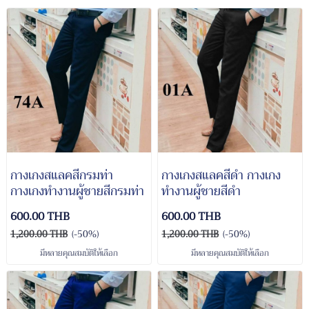
กางเกงสแลคสีกรมท่า
กางเกงสแลคสีดำ กางเกง
กางเกงทำงานผู้ชายสีกรมท่า
ทำงานผู้ชายสีดำ
600.00 THB
600.00 THB
1,200.00 THB
(-50%)
1,200.00 THB
(-50%)
มีหลายคุณสมบัติให้เลือก
มีหลายคุณสมบัติให้เลือก