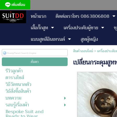
หน้าแรก
ติดต่อเราโทร 0863806808
เสื้อกั๊กสูท
เครื่องประดับผู้ชาย
ช
แบบสูทสีอินเทรนด์
สูทผู้หญิง
สินค้าออนไลน์
>
เครื่องประดับ
เปลี่ยนกระดุมสู
รีวิวลูกค้า
ตารางไซส์
วิธีวัดขนาดตัว
วิธัสั่งซื้อสินค้า
บทความ
รอบรู้เรื่องผ้า
Bespoke Suit and
Ready to Wear