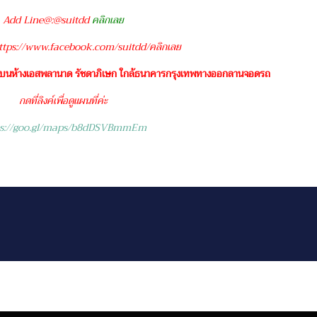
Add Line@:@suitdd
คลิกเลย
tps://www.facebook.com/suitdd/คลิกเลย
 บนห้างเอสพลานาด รัชดาภิเษก ใกล้ธนาคารกรุงเทพทางออกลานจอดรถ
กดที่ลิงค์เพื่อดูแผนที่ค่ะ
ps://goo.gl/maps/b8dDSVBmmEm