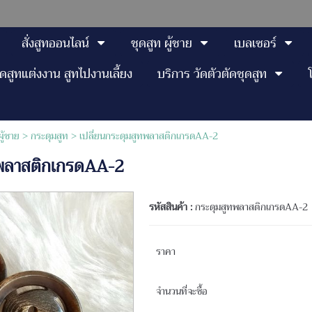
สั่งสูทออนไลน์
ชุดสูท ผู้ชาย
เบลเซอร์
ุดสูทแต่งงาน สูทไปงานเลี้ยง
บริการ วัดตัวตัดชุดสูท
ผู้ชาย
>
กระดุมสูท
> เปลี่ยนกระดุมสูทพลาสติกเกรดAA-2
ทพลาสติกเกรดAA-2
รหัสสินค้า :
กระดุมสูทพลาสติกเกรดAA-2
ราคา
จำนวนที่จะซื้อ