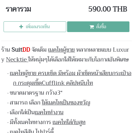
ราคารวม
590.00 THB
เพิ่มลงรถเข็น
สั่งซื้อ
ร้าน
Suit
DD
จัดเต็ม
เนคไทผู้ชาย
หลากหลายแบบ Luxur
y
Necktie
ให้หนุ่มๆได้เลือกใส่ให้เหมาะกับโอกาสอันพิเศษ
เนคไทผู้ชาย ครบเซ็ต มีพร้อม ผ้าเช็ดหน้าเสียบกระเป๋าอ
ก กระดุมเชิ้ตCufflink คลิปหนีบไท
ขนาดมาตรฐาน กว้าง3“
สามารถ เลือก
ให้เนคไทเป็นของขวัญ
เลือกใส่เป็น
เนคไททำงาน
มีทั้งเนคไททางการ
เนคไทใส่กับสูท
เนคไทสีสัน
ไปปาร์ตี้