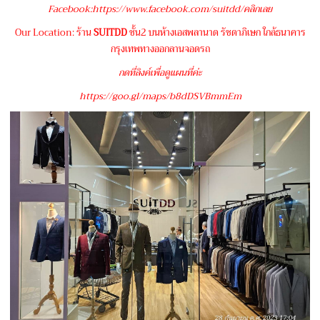
Facebook:https://www.facebook.com/suitdd/คลิกเลย
Our Location: ร้าน
SUITDD
ชั้น2 บนห้างเอสพลานาด รัชดาภิเษก ใกล้ธนาคาร
กรุงเทพทางออกลานจอดรถ
กดที่ลิงค์เพื่อดูแผนที่ค่ะ
https://goo.gl/maps/b8dDSVBmmEm