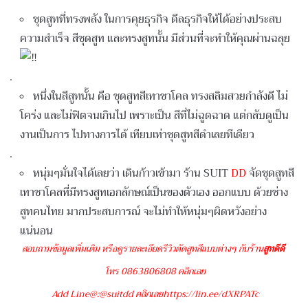
ชุดสูทที่ทรงพลัง ในการคุยธุรกิจ ดีลธุรกิจให้ได้อย่างประสบ
ความสำเร็จ สีชุดสูท และทรงสูทนั้น มีส่วนที่จะทำให้คุณผ่านฉลุย
.
หนึ่งในสีสูทนั้น คือ ชุดสูทสีเทาชาโคล ทรงสลิมสวยกำลังดี ไม่
โคร่ง และไม่ฟิตจนเกินไป เพราะเป็น สีที่ไม่ฉูดฉาด แต่กลับดูเป็น
งานเป็นการ ไปทางการได้ เทียบเท่าชุดสูทสีดำเลยทีเดียว
.
หนุ่มๆมั่นใจได้เลยว่า เดินก้าวเข้ามา ร้าน SUIT
DD
จัดชุดสูทสี
เทาชาโคลที่มีทรงสูทเอกลักษณ์เป็นของตัวเอง ออกแบบ ด้วยช่าง
สูทคนไทย มากประสบการณ์ จะไม่ทำให้หนุ่มๆผิดหวังอย่าง
แน่นอน
สอบถามข้อมูลเพิ่มเติม หรือดูรายละเอียดรีวิวตัดสูทสีแบบต่างๆ กับร้าน
สูท
ดีดี
โทร 0863806808 คลิกเลย
Add Line@:@suitdd คลิกเลย
https://lin.ee/dXRPATc