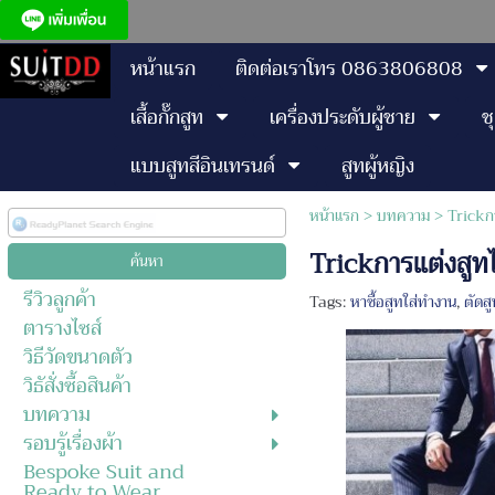
หน้าแรก
ติดต่อเราโทร 0863806808
เสื้อกั๊กสูท
เครื่องประดับผู้ชาย
ช
แบบสูทสีอินเทรนด์
สูทผู้หญิง
หน้าแรก
> บทความ >
Trickก
Trickการแต่งสูท
รีวิวลูกค้า
Tags:
หาซื้อสูทใส่ทำงาน
,
ตัดส
ตารางไซส์
วิธีวัดขนาดตัว
วิธัสั่งซื้อสินค้า
บทความ
รอบรู้เรื่องผ้า
Bespoke Suit and
Ready to Wear