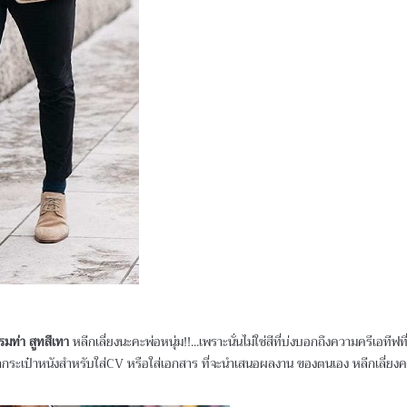
กรมท่า สูทสีเทา
หลีกเลี่ยงนะคะพ่อหนุ่ม!!...เพราะนั่นไม่ใช่สีที่บ่งบอกถึงความครีเอที
อกกระเป๋าหนังสำหรับใส่CV หรือใส่เอกสาร ที่จะนำเสนอผลงาน ของตนเอง หลีกเลี่ยงค