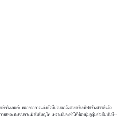
ฟที่แท้จริงเลยค่ะ นอกจากการแต่งตัวที่บ่งบอกถึงสายครีเอทีฟสร้างสรรค์แล้ว
วามเทอะทะเช่นกระเป๋าใบใหญ่โต เพราะมันจะทำให้พ่อหนุ่มดูลุ่มล่ามไปทันที--