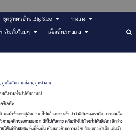
ชุดสูทคนอ้วน Big Size
กางเกง
โปรโมชั่นใหม่ๆ
เสื้อเชิ้ต/กางเกง
ท
,
สูทใส่สัมภาษณ์งาน
,
สูททำงาน
าะสมกับงานที่จะไปสัมภาษณ์
ครีเอทีฟ
จะข้ามหน้าข้ามตาผู้สัมภาษณ์ไปแล้วจะงานเข้า คำว่าสีสันของเราคือ ความสดใส
ตัวตนบุคลิกของตนออกมา
สีที่ไปกับสาย ครีเอทีฟได้มักจะไม่พ้นสีอ่อน สีสว่าง
ลายได้แต่ห้ามเยอะ
ทั้งนี้ทั้งนั้น ห้ามมองข้ามความเรียบร้อยของตัวเสื้อ เช่นผ้า