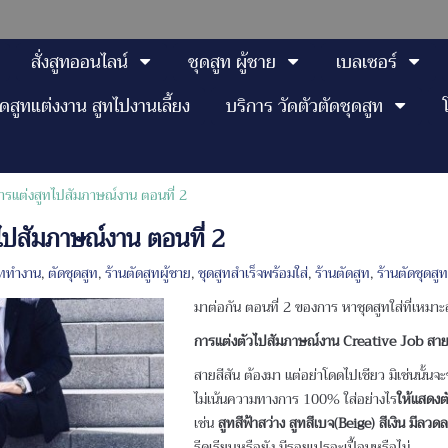
สั่งสูทออนไลน์
ชุดสูท ผู้ชาย
เบลเซอร์
ุดสูทแต่งงาน สูทไปงานเลี้ยง
บริการ วัดตัวตัดชุดสูท
ารแต่งสูทไปสัมภาษณ์งาน ตอนที่ 2
ไปสัมภาษณ์งาน ตอนที่ 2
ูททำงาน
,
ตัดชุดสูท
,
ร้านตัดสูทผู้ชาย
,
ชุดสูทสำเร็จพร้อมใส่
,
ร้านตัดสูท
,
ร้านตัดชุดสู
มาต่อกัน ตอนที่ 2 ของการ หาชุดสูทใส่ที่เหม
การแต่งตัวไปสัมภาษณ์งาน Creative Job สาย
สายสีสัน ต้องมา แต่อย่าโดดไปเชียว มิเช่นนั้น
ไม่เน้นความทางการ 100% ใส่อย่างไร
ให้แสดง
เช่น
สูทสีฟ้าสว่าง สูทสีเบจ(Beige) สีเงิน มีลวด
รีดเรียบหรือยัง มีรอยเปรอะเปื้อนหรือไม่