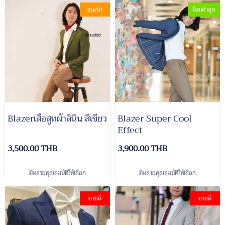
แนะนำ
ใหม่ล่าสุด
Blazerเสื้อสูทผ้าลินิน สีเขียว
Blazer Super Cool
Effect
3,500.00 THB
3,900.00 THB
มีหลายคุณสมบัติให้เลือก
มีหลายคุณสมบัติให้เลือก
ขายดี
ขายดี