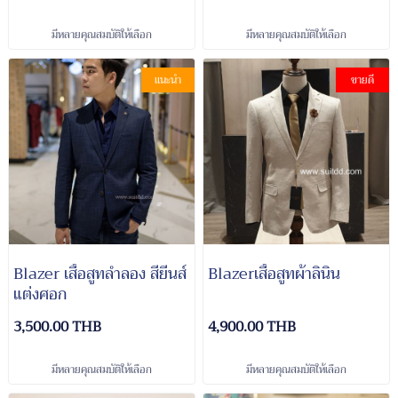
มีหลายคุณสมบัติให้เลือก
มีหลายคุณสมบัติให้เลือก
แนะนำ
ขายดี
Blazer เสื้อสูทลำลอง สียีนส์
Blazerเสื้อสูทผ้าลินิน
แต่งศอก
3,500.00 THB
4,900.00 THB
มีหลายคุณสมบัติให้เลือก
มีหลายคุณสมบัติให้เลือก