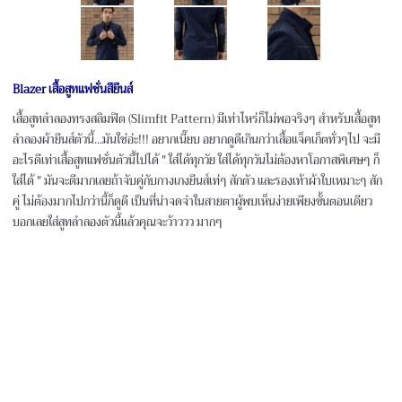
Blazer เสื้อสูทแฟชั่นสียีนส์
เสื้อสูทลำลองทรงสลิมฟิต (Slimfit Pattern) มีเท่าไหร่ก็ไม่พอจริงๆ สำหรับเสื้อสูท
ลำลองผ้ายีนส์ตัวนี้...มันใช่อ่ะ!!! อยากเนี๊ยบ อยากดูดีเกินกว่าเสื้อแจ็คเก็ตทั่วๆไป จะมี
อะไรดีเท่าเสื้อสูทแฟชั่นตัวนี้ไปได้ " ใส่ได้ทุกวัย ใส่ได้ทุกวันไม่ต้องหาโอกาสพิเศษๆ ก็
ใส่ได้ " มันจะดีมากเลยถ้าจับคู่กับกางเกงยีนส์เท่ๆ สักตัว และรองเท้าผ้าใบเหมาะๆ สัก
คู่ ไม่ต้องมากไปกว่านี้ก็ดูดี เป็นที่น่าจดจำในสายตาผู้พบเห็นง่ายเพียงขั้นตอนเดียว
บอกเลยใส่สูทลำลองตัวนี้แล้วคุณจะว้าววว มากๆ