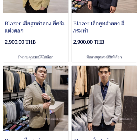
Blazer เสื้อสูทลำลอง สีครีม
Blazer เสื้อสูทลำลอง สี
แต่งศอก
กรมท่า
2,900.00 THB
2,900.00 THB
มีหลายคุณสมบัติให้เลือก
มีหลายคุณสมบัติให้เลือก