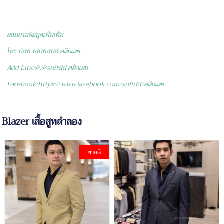
สอบถามข้อมูลเพิ่มเติม
โทร 0863806808
คลิกเลย
Add Line@:@suitdd
คลิกเลย
Facebook:https://www.facebook.com/suitdd/
คลิกเลย
Blazer เสื้อสูทลำลอง
ขายดี