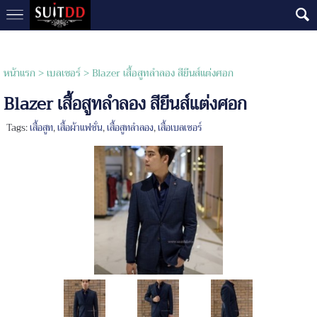
หน้าแรก
>
เบลเซอร์
>
Blazer เสื้อสูทลำลอง สียีนส์แต่งศอก
Blazer เสื้อสูทลำลอง สียีนส์แต่งศอก
Tags:
เสื้อสูท
,
เสื้อผ้าแฟชั่น
,
เสื้อสูทลำลอง
,
เสื้อเบลเซอร์