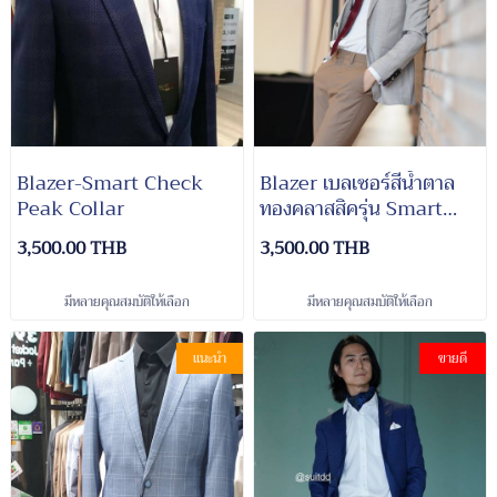
Blazer-Smart Check
Blazer เบลเซอร์สีน้ำตาล
Peak Collar
ทองคลาสสิครุ่น Smart
Check Goldy Brown
3,500.00 THB
3,500.00 THB
มีหลายคุณสมบัติให้เลือก
มีหลายคุณสมบัติให้เลือก
แนะนำ
ขายดี