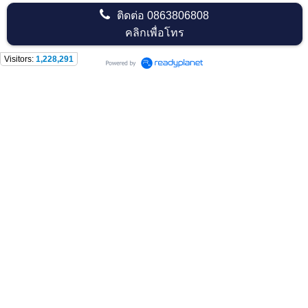
ติดต่อ
0863806808
คลิกเพื่อโทร
Visitors:
1,228,291