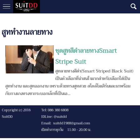
สูททำงานลายทาง
ชุดสูทสีดำลายทางSmart
Stripe Suit
สูทลายทางสีดำ(Smart Striped Black Suit)
เป็นตัวเลือกที่น่าสนใจมากสำหรับเลือกใส่เป็น
สูททำงาน และสูทออกงาน เพราะด้วยทรงสูทสวย สไตล์โมเดิร์นและมาพร้อม
กับกางเกงทรงขากระบอกเล็กที่เป็นเอ...
Copyright (c) 2016
Tel: 086 380 6808
SuitDD
IDLine: @suitdd
Email: suitdd1988@gmail.com
เปิดทำการทุกวัน 11.00 - 20.00 น.