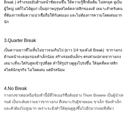
Break ) สร้างรอยยับด้านหน้าชัดเจนขึ้น ให้ความรู้สึกดั้งเดิม ไม่ตกยุค ดูเป็น
ผู้ใหญ่ แต่ก็ไม่ได้ดูแก่ เป็นสุภาพบุรุษสไตล์คลาสสิกของแท้ เหมาะสำหรับคน
ที่ต้องการเพิ่มความน่าเชื่อถือให้กับตนเอง และไม่ต้องการความโดดเด่นมาก
นัก
3.Quarter Break
เป็นความยาวที่ไม่สั้นไม่ยาวจนเกินไป (ยาว 1/4 ของFull Break) ขากางเกง
ด้านหน้าจะคลุมรองเท้าเล็กน้อย สร้างรอยยับเล็กๆ ตรงส่วนปลายขากางเกง
เหมาะที่จะใส่กับสูทเข้ารูปที่สุด ทำให้รูปร่างดูสูงโปร่งขึ้น ให้ลุคที่คลาสสิก
สไตล์นักธุรกิจ ไม่โดดเด่น แต่มีรสนิยม
4.No Break
กางเกงขาเต่อเหนือข้อเท้านี้มีดีไซเนอร์ชื่อดังอย่าง Thom Browne เป็นผู้นำเท
รนด์ เป็นระดับความยาวขากางเกง ที่เหมาะกับผู้ชายผอม ขาเล็ก ข้อเท้าเล็ก
และตัวต้องไม่สูงมาก เพราะจะยิ่งทำให้คุณดูสูงขึ้นไปอีกมากเลยทีเดียว